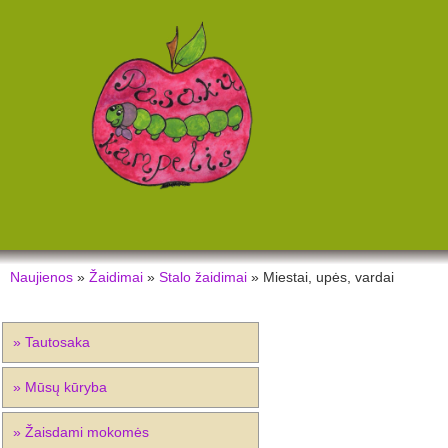
Naujienos
»
Žaidimai
»
Stalo žaidimai
» Miestai, upės, vardai
» Tautosaka
» Mūsų kūryba
» Žaisdami mokomės