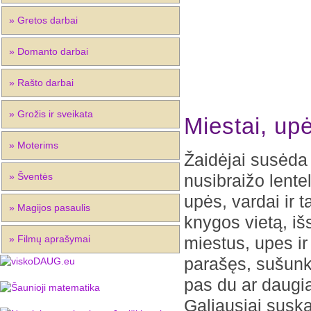
» Gretos darbai
» Domanto darbai
» Rašto darbai
» Grožis ir sveikata
Miestai, upė
» Moterims
Žaidėjai susėda p
» Šventės
nusibraižo lentel
upės, vardai ir 
» Magijos pasaulis
knygos vietą, išs
» Filmų aprašymai
miestus, upes ir
parašęs, sušunka
pas du ar daugiau
Galiausiai suska