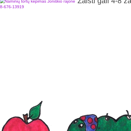
Žaisti gali 4-8 ža