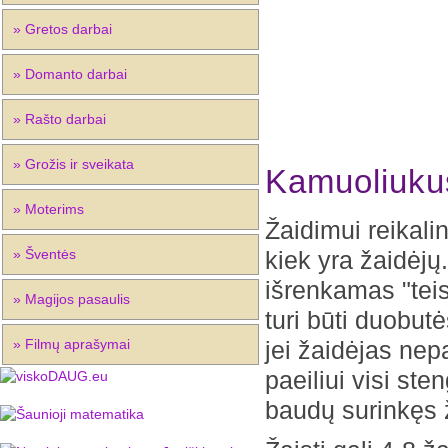
» Gretos darbai
» Domanto darbai
» Rašto darbai
» Grožis ir sveikata
Kamuoliuku
» Moterims
Žaidimui reikal
» Šventės
kiek yra žaidėjų
išrenkamas "teis
» Magijos pasaulis
turi būti duobutė
» Filmų aprašymai
jei žaidėjas ne
paeiliui visi ste
baudų surinkęs 