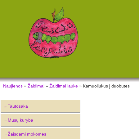
Naujienos
»
Žaidimai
»
Žaidimai lauke
» Kamuoliukus į duobutes
» Tautosaka
» Mūsų kūryba
» Žaisdami mokomės