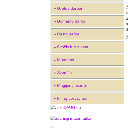
Ž
» Gretos darbai
s
u
» Domanto darbai
p
d
» Rašto darbai
Ž
» Grožis ir sveikata
» Moterims
» Šventės
» Magijos pasaulis
» Filmų aprašymai