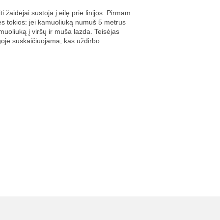
 žaidėjai sustoja į eilę prie linijos. Pirmam
ės tokios: jei kamuoliuką numuš 5 metrus
kamuoliuką į viršų ir muša lazda. Teisėjas
igoje suskaičiuojama, kas uždirbo