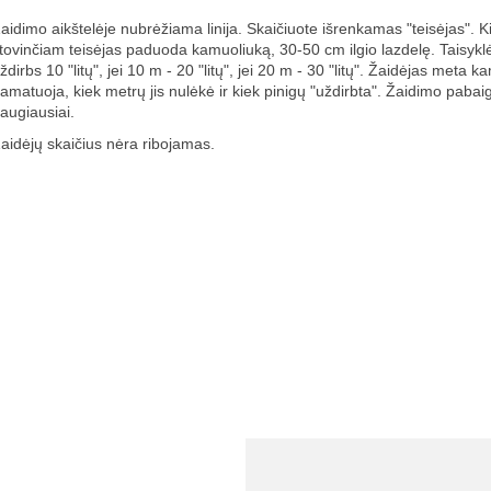
aidimo aikštelėje nubrėžiama linija. Skaičiuote išrenkamas "teisėjas". Kiti
tovinčiam teisėjas paduoda kamuoliuką, 30-50 cm ilgio lazdelę. Taisykl
ždirbs 10 "litų", jei 10 m - 20 "litų", jei 20 m - 30 "litų". Žaidėjas meta 
amatuoja, kiek metrų jis nulėkė ir kiek pinigų "uždirbta". Žaidimo paba
augiausiai.
aidėjų skaičius nėra ribojamas.