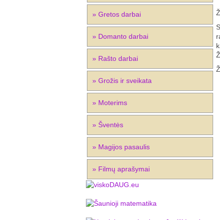
Ž
» Gretos darbai
S
» Domanto darbai
r
k
Ž
» Rašto darbai
Ž
» Grožis ir sveikata
» Moterims
» Šventės
» Magijos pasaulis
» Filmų aprašymai