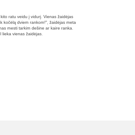
ito ratu veidu į vidurį. Vienas žaidėjas
esk kočėlą dviem rankom!", žaidėjas meta
mas mesti tarkim dešine ar kaire ranka.
 lieka vienas žaidėjas.