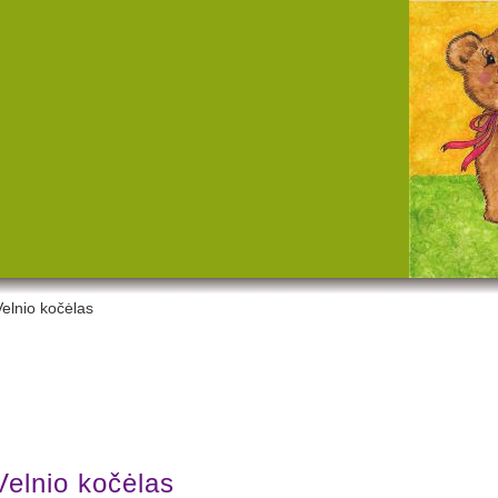
elnio kočėlas
Velnio kočėlas