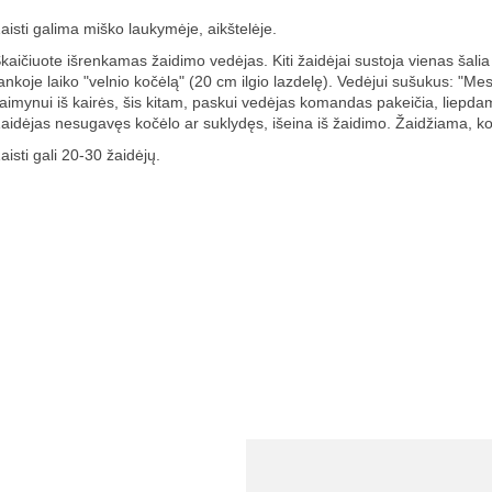
aisti galima miško laukymėje, aikštelėje.
kaičiuote išrenkamas žaidimo vedėjas. Kiti žaidėjai sustoja vienas šalia k
ankoje laiko "velnio kočėlą" (20 cm ilgio lazdelę). Vedėjui sušukus: "M
aimynui iš kairės, šis kitam, paskui vedėjas komandas pakeičia, liepda
aidėjas nesugavęs kočėlo ar suklydęs, išeina iš žaidimo. Žaidžiama, kol
aisti gali 20-30 žaidėjų.